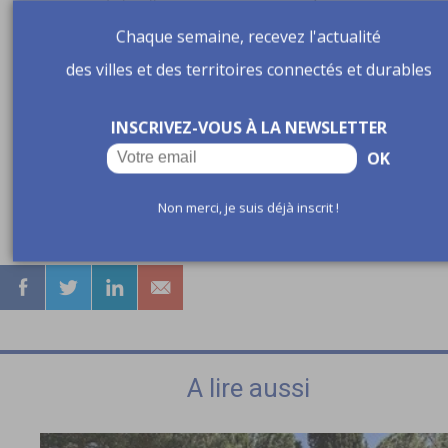
services de la ville pour que cette journée permette aux
citoyens de créer du lien avec la commune »,
précise
Chaque semaine, recevez l'actualité
Lauriane Chesneau, responsable d’espace de vie sociale.
des villes et des territoires connectés et durables
Les impacts territoriaux de l’événement seront étudiés pa
la République des Cartes, avec l’espoir que ce ne soit que l
INSCRIVEZ-VOUS À LA NEWSLETTER
première d’une longue série d’éditions. L’IGN, qui
OK
accompagne les collectivités, annoncera au printemps 202
un nouveau projet de jumeau numérique territorial.
Non merci, je suis déjà inscrit !
A lire aussi