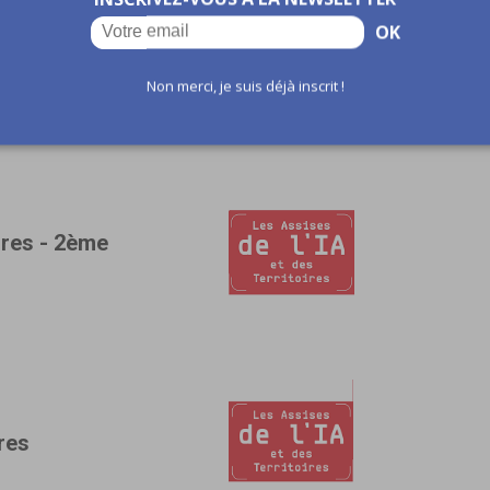
OK
ires - 3ème
Non merci, je suis déjà inscrit !
ires - 2ème
ires