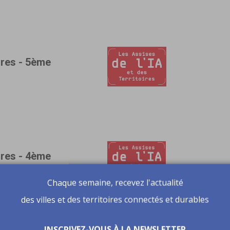
ires - 5ème
ires - 4ème
Chaque semaine, recevez l'actualité
des villes et des territoires connectés et durables
INSCRIVEZ-VOUS À LA NEWSLETTER