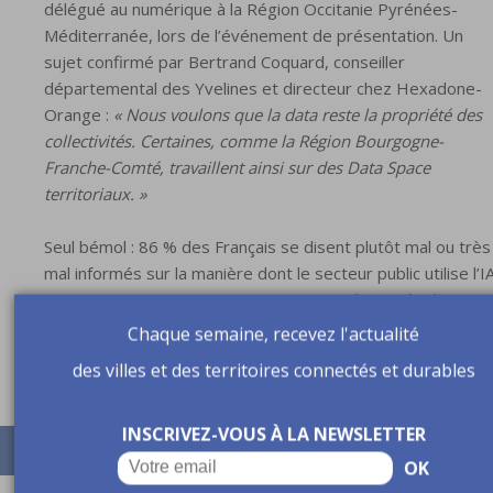
délégué au numérique à la Région Occitanie Pyrénées-
Méditerranée, lors de l’événement de présentation. Un
sujet confirmé par Bertrand Coquard, conseiller
départemental des Yvelines et directeur chez Hexadone-
Orange :
« Nous voulons que la data reste la propriété des
collectivités. Certaines, comme la Région Bourgogne-
Franche-Comté, travaillent ainsi sur des Data Space
territoriaux. »
Seul bémol : 86 % des Français se disent plutôt mal ou très
mal informés sur la manière dont le secteur public utilise l’IA
Les Français se montrent notamment préoccupés du risqu
de dépendance de l’humain face à la machine et, en second
Chaque semaine, recevez l'actualité
rang, du risque de perte de contrôle.
des villes et des territoires connectés et durables
INSCRIVEZ-VOUS À LA NEWSLETTER
OK