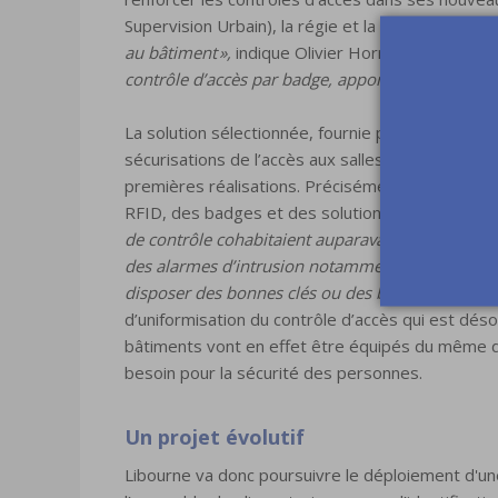
Supervision Urbain), la régie et la salle d’armes.
«
au bâtiment »,
indique Olivier Horrut, chef de ser
contrôle d’accès par badge, apportant de la traçabi
La solution sélectionnée, fournie par HID Global, 
sécurisations de l’accès aux salles informatiques 
premières réalisations. Précisément, des contrôl
RFID, des badges et des solutions pour l’accès
de contrôle cohabitaient auparavant sur la commun
des alarmes d’intrusion notamment »,
poursuit Ol
disposer des bonnes clés ou des bons codes d’acc
d’uniformisation du contrôle d’accès qui est déso
bâtiments vont en effet être équipés du même di
besoin pour la sécurité des personnes.
Un projet évolutif
Libourne va donc poursuivre le déploiement d'un