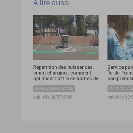
A lire aussi
Répartition des puissances,
Service pub
smart charging : comment
Île-de-Fran
optimiser l’offre de bornes de
son premier
recharge dans les
collectivité
BORNES DE RECHARGE
AUTOPARTAG
collectivités ?
publié le 28/07/2026
publié le 25/