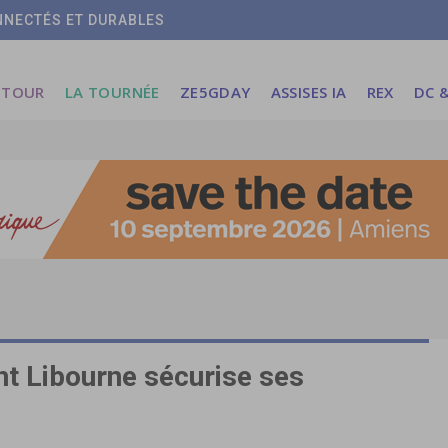
ONNECTÉS ET DURABLES
 TOUR
LA TOURNÉE
ZE5GDAY
ASSISES IA
REX
DC &
t Libourne sécurise ses