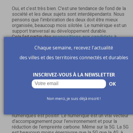
Oui, et c’est très bien. C’est une tendance de fond de la
société et les deux sujets sont interdépendants. Nous
pensons que l’imbrication des deux doit être mieux
organisée, beaucoup mois silotée. Le numérique est un
support tranversal au développement durable.
Cela fait partie des
propositions aux candidats à
l’élection présidentielle
, que nous allons auditionner le 
Chaque semaine, recevez l'actualité
mars prochain. Nous appelons à ce que les préoccupation
environnementales intègrent beaucoup plus le
des villes et des territoires connectés et durables
développement numérique et réciproquement.
Sur la 5G, on sent encore des réserves au sein des
INSCRIVEZ-VOUS À LA NEWSLETTER
collectivités. Et plus tellement sur les questions de risqu
sanitaire, mais plutôt sur l’impact du numérique sur
OK
l’environnement. Est-ce que mettre davantage de
numérique, ce n’est pas augmenter mécaniquement cet
Non merci, je suis déjà inscrit !
impact sur l’environnement ?
On peut démontrer que le bilan carbone des projets
numériques est positif. Le numérique est un vrai vecteur
d’accompagnement pour l’environnement et pour la
réduction de l’empreinte carbone. Même sur la 5G. La 5G
est beaucoup moins énergivore que la 5G que la 4G, à