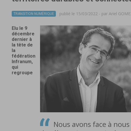
publié le 15/03/2022 - par
Ariel GOME
TRANSITION NUMÉRIQUE
Elu le 9
décembre
dernier à
la tête de
la
fédération
Infranum,
qui
regroupe
Nous avons face à nous