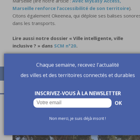
Marseille (lire notre article :
Avec MyEasy Access,
Marseille renforce l’accessibilité de son territoire
).
Citons également Okeenea, qui déploie ses balises sonore
dans les transports.
Lire aussi notre dossier « Ville intelligente, ville
inclusive ? » dans
SCM n°20
.
Chaque semaine, recevez l'actualité
des villes et des territoires connectés et durables
INSCRIVEZ-VOUS À LA NEWSLETTER
OK
A lire aussi
Non merci, je suis déjà inscrit !