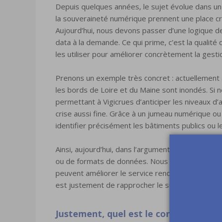
Depuis quelques années, le sujet évolue dans un co
la souveraineté numérique prennent une place cro
Aujourd’hui, nous devons passer d’une logique 
data à la demande. Ce qui prime, c’est la qualité
les utiliser pour améliorer concrètement la gest
Prenons un exemple très concret : actuellement 
les bords de Loire et du Maine sont inondés. Si 
permettant à Vigicrues d’anticiper les niveaux d
crise aussi fine. Grâce à un jumeau numérique ou
identifier précisément les bâtiments publics ou l
Ainsi, aujourd’hui, dans l’argumentaire d’Open D
ou de formats de données. Nous expliquons qu’en
peuvent améliorer le service rendu aux citoyens.
est justement de rapprocher le sujet de la data 
Justement, quel est le contenu du ma