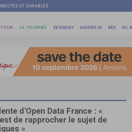
ONNECTÉS ET DURABLES
 TOUR
LA TOURNÉE
ZE5GDAY
ASSISES IA
REX
DC &
ente d’Open Data France : «
 est de rapprocher le sujet de
iques »