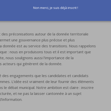
s 2026, s’adresse directement aux candidates et
Non merci, je suis déjà inscrit !
Il part d’un constat simple : la donnée reste encore trop
stitue un levier stratégique de décision, de
des préconisations autour de la donnée territoriale
 permet une gouvernance plus précise et plus
la donnée est au service des transitions. Nous rappelons
ue : nous en produisons tous et il est important que
ste, nous soulignons aussi l’importance de la
s acteurs qui génèrent de la donnée.
é des engagements que les candidates et candidats
mmes. L’idée est vraiment de leur fournir des éléments
 le débat municipal. Notre ambition est claire : inscrire
turée, et ne pas la laisser cantonnée à un sujet
’information.