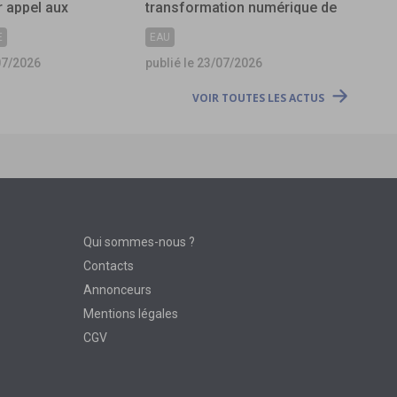
 appel aux
transformation numérique de
s
l’assainissement ?
E
EAU
07/2026
publié le 23/07/2026
VOIR TOUTES LES ACTUS
Qui sommes-nous ?
Contacts
Annonceurs
Mentions légales
CGV