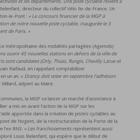
lectivités et les départements. Une piste cyclable revient à
elenfant, directeur du collectif Vélo Ile-de-France. Un
ton-le-Pont :
« Le concours financier de la MGP à
ion de notre nouvelle piste cyclable, inaugurée le 3
ent de Paris. »
nce métropolitaine des mobilités partagées (Agemob)
ns ouvrir 45 nouvelles stations en dehors de la ville de
is sont candidates (Orly, Thiais, Rungis, Chevilly Larue et
vain Raifaud, en rappelant comptabiliser
en un an. «
Drancy doit voter en septembre l’adhésion
Millard, adjoint au Maire.
 communes, la MGP va lancer un marché d’assistance à
lier a mis en avant l’action de la MGP sur les
aide apportée dans la création de pistes cyclables au
 pont de Nogent, de la restructuration de la Porte de la
e l’ex RN3.
« Les franchissements représentent aussi
ploré Louis Belenfant, qui espère que le début de