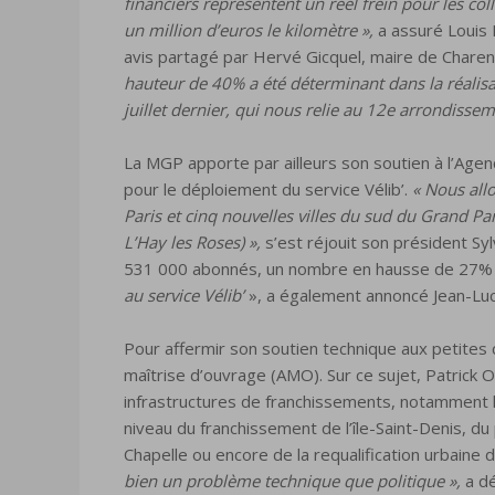
financiers représentent un réel frein pour les col
un million d’euros le kilomètre »,
a assuré Louis B
avis partagé par Hervé Gicquel, maire de Charen
hauteur de 40% a été déterminant dans la réalisat
juillet dernier, qui nous relie au 12e arrondissem
La MGP apporte par ailleurs son soutien à l’Age
pour le déploiement du service Vélib’.
« Nous allo
Paris et cinq nouvelles villes du sud du Grand Par
L’Hay les Roses) »,
s’est réjouit son président Syl
531 000 abonnés, un nombre en hausse de 27% 
au service Vélib’
», a également annoncé Jean-Luc 
Pour affermir son soutien technique aux petites
maîtrise d’ouvrage (AMO). Sur ce sujet, Patrick Ol
infrastructures de franchissements, notamment l’
niveau du franchissement de l’île-Saint-Denis, du
Chapelle ou encore de la requalification urbaine d
bien un problème technique que politique »,
a dé