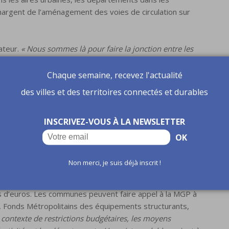
hargent de l’aménagement des voies de circulation sur
ateur.
« Nous sommes là pour faire la jonction entre les
uité géographique. Les citoyens ne perçoivent pas
rsqu’ils sont en voiture ou à pied. En revanche à vélo, la
Chaque semaine, recevez l'actualité
r. Pour Jacques Baudrier, conseiller métropolitain
des villes et des territoires connectés et durables
ont les difficultés de coordination des acteurs et les
x projets. Et Eugénie Ponthier, adjointe au Maire en
INSCRIVEZ-VOUS À LA NEWSLETTER
les conflits d’usage sur les berges de la Seine, le plan
vélo et à la circulation automobile.
OK
Non merci, je suis déjà inscrit !
8 millions d’euros
r. L’enveloppe dédiée au Plan Vélo Métropolitain a été
s d’euros. Les communes peuvent faire appel à la MGP à
n, Fonds Métropolitains des équipements structurants,
 contexte de restrictions budgétaires, les moyens