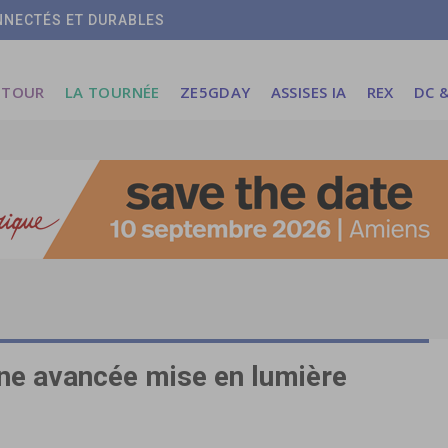
ONNECTÉS ET DURABLES
 TOUR
LA TOURNÉE
ZE5GDAY
ASSISES IA
REX
DC &
une avancée mise en lumière