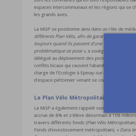
espaces intercommunaux et les régions qui se c
les grands axes.
La MGP se positionne ainsi dans un rôle de médi
différents Plan Vélo, afin de garantir une contin
toujours quand ils passent d’une ville à l’autre lo
problématique se pose »,
a souligné Patrick Ollie
délégué au déploiement des pistes cyclables, ce s
conflits locaux qui causent l’abandon de nombreu
charge de l'Ecologie à Epinay-sur-Seine, de citer 
d’espace piétonnier venant se confronter au plan 
Le Plan Vélo Métropolitain doté de 10
La MGP a également rappelé son rôle de financeu
accrue de 8% et s’élève désormais à 108 million
travers différents fonds (Plan Vélo Métropolitai
Fonds d’investissement métropolitain).
« Dans le