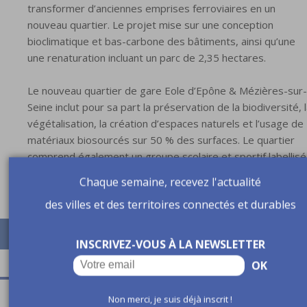
transformer d’anciennes emprises ferroviaires en un
nouveau quartier. Le projet mise sur une conception
bioclimatique et bas-carbone des bâtiments, ainsi qu’une
une renaturation incluant un parc de 2,35 hectares.
Le nouveau quartier de gare Eole d’Epône & Mézières-sur-
Seine inclut pour sa part la préservation de la biodiversité, 
végétalisation, la création d’espaces naturels et l’usage de
matériaux biosourcés sur 50 % des surfaces. Le quartier
comprend également un groupe scolaire et sportif labellisé
biosourcé.
Chaque semaine, recevez l'actualité
des villes et des territoires connectés et durables
INSCRIVEZ-VOUS À LA NEWSLETTER
OK
A lire aussi
Non merci, je suis déjà inscrit !