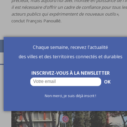
précieux, mais aujourd’hui avec montée en puissance de l’I
il est nécessaire d’offrir un cadre de confiance pour tous les
acteurs publics qui expérimentent de nouveaux outils »,
conclut François Panouillé.
Chaque semaine, recevez l'actualité
des villes et des territoires connectés et durables
INSCRIVEZ-VOUS À LA NEWSLETTER
A lire aussi
OK
Non merci, je suis déjà inscrit !