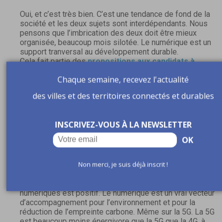
Oui, et c’est très bien. C’est une tendance de fond de la
société et les deux sujets sont interdépendants. Nous
pensons que l’imbrication des deux doit être mieux
organisée, beaucoup mois silotée. Le numérique est un
support tranversal au développement durable.
Cela fait partie des
propositions aux candidats à
l’élection présidentielle
, que nous allons auditionner le 
Chaque semaine, recevez l'actualité
mars prochain. Nous appelons à ce que les préoccupation
environnementales intègrent beaucoup plus le
des villes et des territoires connectés et durables
développement numérique et réciproquement.
Sur la 5G, on sent encore des réserves au sein des
INSCRIVEZ-VOUS À LA NEWSLETTER
collectivités. Et plus tellement sur les questions de risqu
sanitaire, mais plutôt sur l’impact du numérique sur
OK
l’environnement. Est-ce que mettre davantage de
numérique, ce n’est pas augmenter mécaniquement cet
Non merci, je suis déjà inscrit !
impact sur l’environnement ?
On peut démontrer que le bilan carbone des projets
numériques est positif. Le numérique est un vrai vecteur
d’accompagnement pour l’environnement et pour la
réduction de l’empreinte carbone. Même sur la 5G. La 5G
est beaucoup moins énergivore que la 5G que la 4G, à