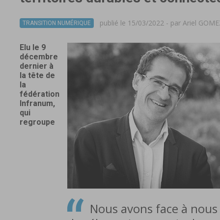
publié le 15/03/2022 - par
Ariel GOME
TRANSITION NUMÉRIQUE
Elu le 9
décembre
dernier à
la tête de
la
fédération
Infranum,
qui
regroupe
Nous avons face à nous