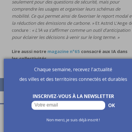
seulement pour des questions de sécurité, mais pour
comprendre les usages et organiser leurs schémas de
mobilité. Ce qui permet ainsi de favoriser le report modal e
la réduction des émissions de carbone. »
Et Astrid L’Ange d
conclure :
« L’IA va s’affirmer comme un outil d’anticipation
pour éclairer les décisions à venir sur le long terme. »
Lire aussi notre
magazine n°65
consacré aux IA dans
les collectivités.
Chaque semaine, recevez l'actualité
des villes et des territoires connectés et durables
INSCRIVEZ-VOUS À LA NEWSLETTER
OK
A lire aussi
Non merci, je suis déjà inscrit !