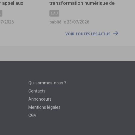
 appel aux
transformation numérique de
s
l’assainissement ?
E
EAU
07/2026
publié le 23/07/2026
VOIR TOUTES LES ACTUS
Qui sommes-nous ?
Contacts
Annonceurs
Mentions légales
CGV