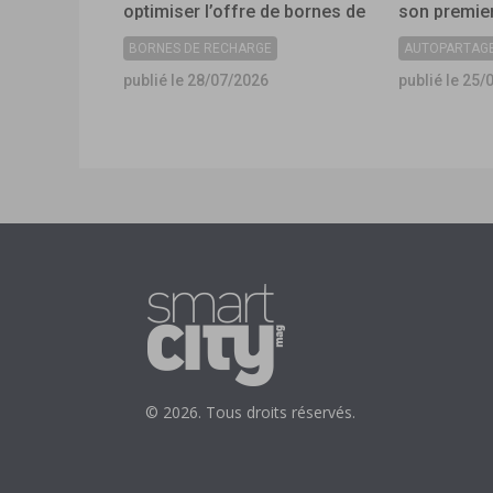
optimiser l’offre de bornes de
son premier
recharge dans les
collectivité
BORNES DE RECHARGE
AUTOPARTAG
collectivités ?
publié le 28/07/2026
publié le 25/
© 2026. Tous droits réservés.