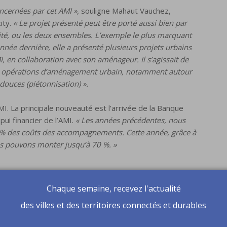
oncernées par cet AMI »,
souligne Mahaut Vauchez,
ity.
« Le projet présenté peut être porté aussi bien par
té, ou les deux ensembles. L’exemple le plus marquant
année dernière, elle a présenté plusieurs projets urbains
, en collaboration avec son aménageur. Il s’agissait de
urs opérations d’aménagement urbain, notamment autour
ouces (piétonnisation) ».
AMI. La principale nouveauté est l’arrivée de la Banque
pui financier de l’AMI.
« Les années précédentes, nous
% des coûts des accompagnements. Cette année, grâce à
ous pouvons monter jusqu’à 70 %. »
Chaque semaine, recevez l'actualité
’AMI ne finance pas directement des projets ou des
mpagnement autour de la décarbonation des projets.
des villes et des territoires connectés et durables
s d’accompagnement, avec pour chacun d’eux un accès à