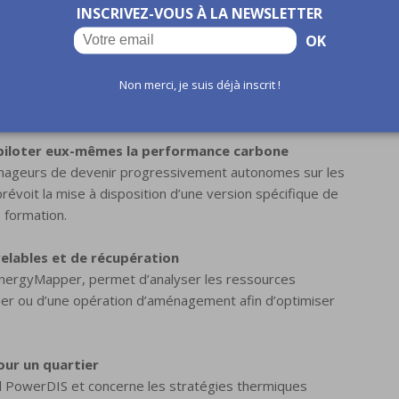
INSCRIVEZ-VOUS À LA NEWSLETTER
OK
aménagement
et consiste à réaliser un bilan carbone détaillé d’un
Non merci, je suis déjà inscrit !
permet ainsi de comparer différents scénarios
à piloter eux-mêmes la performance carbone
 aménageurs de devenir progressivement autonomes sur les
prévoit la mise à disposition d’une version spécifique de
 formation.
velables et de récupération
EnergyMapper, permet d’analyser les ressources
tier ou d’une opération d’aménagement afin d’optimiser
our un quartier
l PowerDIS et concerne les stratégies thermiques