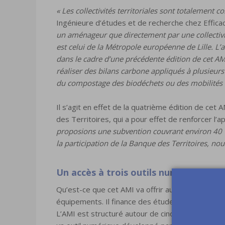
« Les collectivités territoriales sont totalement c
Ingénieure d’études et de recherche chez Efficac
un aménageur que directement par une collectivi
est celui de la Métropole européenne de Lille. L’
dans le cadre d’une précédente édition de cet AMI
réaliser des bilans carbone appliqués à plusie
du compostage des biodéchets ou des mobilités d
Il s’agit en effet de la quatrième édition de cet 
des Territoires, qui a pour effet de renforcer l’ap
proposions une subvention couvrant environ 40 
la participation de la Banque des Territoires, n
Un accès à trois outils numériques
Qu’est-ce que cet AMI va offrir aux lauréats ? L
équipements. Il finance des études et de l’acco
L’AMI est structuré autour de cinq grands type