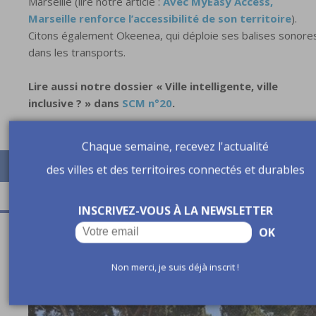
Marseille (lire notre article :
Avec MyEasy Access,
Marseille renforce l’accessibilité de son territoire
).
Citons également Okeenea, qui déploie ses balises sonore
dans les transports.
Lire aussi notre dossier « Ville intelligente, ville
inclusive ? » dans
SCM n°20
.
Chaque semaine, recevez l'actualité
des villes et des territoires connectés et durables
INSCRIVEZ-VOUS À LA NEWSLETTER
OK
A lire aussi
Non merci, je suis déjà inscrit !