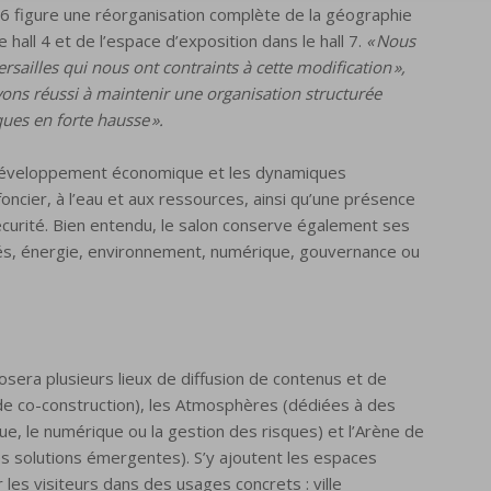
26 figure une réorganisation complète de la géographie
hall 4 et de l’espace d’exposition dans le hall 7.
« Nous
rsailles qui nous ont contraints à cette modification »,
ons réussi à maintenir une organisation structurée
es en forte hausse ».
e développement économique et les dynamiques
foncier, à l’eau et aux ressources, ainsi qu’une présence
sécurité. Bien entendu, le salon conserve également ses
tés, énergie, environnement, numérique, gouvernance ou
osera plusieurs lieux de diffusion de contenus et de
 de co-construction), les Atmosphères (dédiées à des
ue, le numérique ou la gestion des risques) et l’Arène de
 les solutions émergentes). S’y ajoutent les espaces
r les visiteurs dans des usages concrets : ville