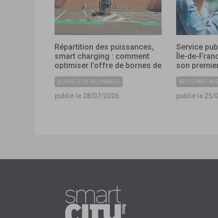
Répartition des puissances,
Service pub
smart charging : comment
Île-de-Fran
optimiser l’offre de bornes de
son premier
recharge dans les
collectivité
BORNES DE RECHARGE
AUTOPARTAG
collectivités ?
publié le 28/07/2026
publié le 25/