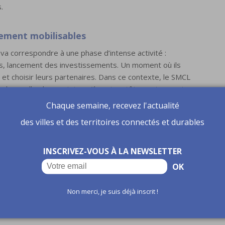
.
ement mobilisables
va correspondre à une phase d’intense activité :
ets, lancement des investissements. Un moment où ils
 et choisir leurs partenaires. Dans ce contexte, le SMCL
 lesquelles les projets qu’ils ont en tête vont pouvoir
s solutions concrètes, compréhensibles et
Chaque semaine, recevez l'actualité
lhac.
des villes et des territoires connectés et durables
 avec plus de 65 000 visiteurs (un chiffre en hausse de 8
maires (+15 %) et de cadres territoriaux (+19 %).
«
INSCRIVEZ-VOUS À LA NEWSLETTER
 dans l’année »,
souligne Stéphanie Gay-Torrente,
OK
responsabilité forte : proposer une offre utile, à la
Non merci, je suis déjà inscrit !
7