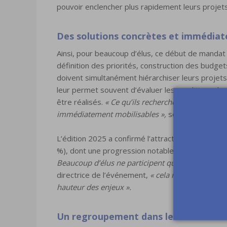
pouvoir enclencher plus rapidement leurs projets
Des solutions concrètes et immédiat
Ainsi, pour beaucoup d’élus, ce début de mandat 
définition des priorités, construction des budg
doivent simultanément hiérarchiser leurs projets
leur permet souvent d’évaluer les conditions dans
être réalisés.
« Ce qu’ils recherchent, ce sont de
immédiatement mobilisables »,
souligne Éric Ver
L’édition 2025 a confirmé l’attractivité du salon,
%), dont une progression notable du nombre de 
Beaucoup d’élus ne participent qu’à un seul salon
directrice de l’événement,
« cela nous donne une 
hauteur des enjeux ».
Un regroupement dans les halls 4 et 