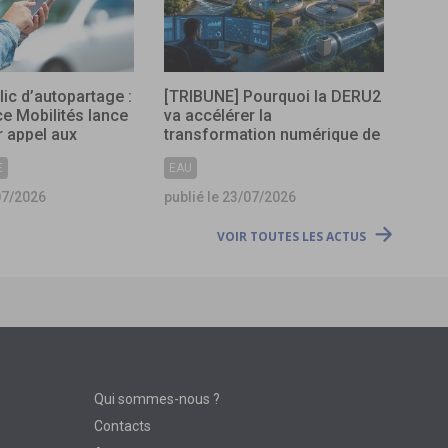
lic d’autopartage :
[TRIBUNE] Pourquoi la DERU2
ce Mobilités lance
va accélérer la
 appel aux
transformation numérique de
s
l’assainissement ?
E
EAU
07/2026
publié le 23/07/2026
VOIR TOUTES LES ACTUS
Qui sommes-nous ?
Contacts