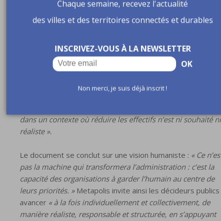
performance objective diminuait ».
Chaque semaine, recevez l'actualité
des villes et des territoires connectés et durables
Autre point de vigilance : l’équation économique reste floue
« Les modèles économiques de l’IA ne sont pas encore
INSCRIVEZ-VOUS À LA NEWSLETTER
stabilisés. Licences, coûts d’usage variables, besoins en
puissance de calcul : les premières tensions apparaissent
OK
entre ce qui est promis et ce qui est financièrement tenable
Nos échanges avec les éditeurs et les administrations le
Non merci, je suis déjà inscrit !
confirment : il y a un décalage entre les discours sur le
retour sur investissement et la réalité des coûts, surtout
dans un contexte où réduire les effectifs n’est ni souhaité ni
réaliste ».
Le document se conclut sur une vision humaniste :
« Ce n’es
pas la machine qui transformera l’administration : c’est la
capacité des organisations à garder l’humain au centre de
leurs priorités. »
Metapolis invite ainsi les décideurs publics
avancer
« à la fois individuellement et collectivement, de
manière réaliste, responsable et structurée, en s’appuyant