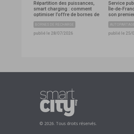
Répartition des puissances,
Service pub
smart charging : comment
Île-de-Fran
optimiser l’offre de bornes de
son premier
recharge dans les
collectivité
BORNES DE RECHARGE
AUTOPARTAG
collectivités ?
publié le 28/07/2026
publié le 25/
© 2026. Tous droits réservés.