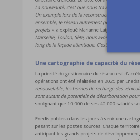
La nouveauté, c’est que nous travaillons désorm
Un exemple lors de la reconstruction de la Breta
ensemble, le réseau autrement pour prendre en co
projets »,
a expliqué Marianne Laigneau. Et Hervé
Marseille, Toulon, Sète, nous avons électrifié le
long de la façade atlantique. C’est une nouvelle d
Une cartographie de capacité du rése
La priorité du gestionnaire du réseau est d’acc
opérations ont été réalisées en 2025 par Enedis
renouvelable, les bornes de recharge des véhicules
sont autant de potentiels de décarbonation pour le
soulignant que 10 000 de ses 42 000 salariés so
Enedis publiera dans les jours à venir une carto
pesant sur les postes sources. Chaque territoire 
anticipant les grands projets de développement, 