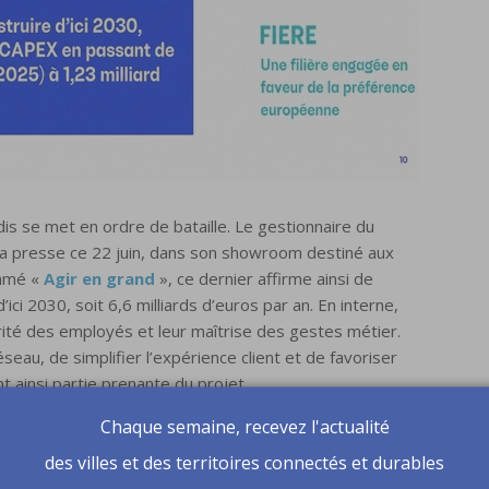
edis se met en ordre de bataille. Le gestionnaire du
à la presse ce 22 juin, dans son showroom destiné aux
ommé «
Agir en grand
», ce dernier affirme ainsi de
’ici 2030, soit 6,6 milliards d’euros par an. En interne,
écurité des employés et leur maîtrise des gestes métier.
seau, de simplifier l’expérience client et de favoriser
t ainsi partie prenante du projet.
Chaque semaine, recevez l'actualité
enaires privilégiés.
« Les collectivités locales sont
des villes et des territoires connectés et durables
s »,
a rappelé Marianne Laigneau, présidente du
ent climatique renforce ainsi les liens entre les acteurs.
«