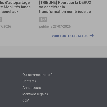
lic d’autopartage :
[TRIBUNE] Pourquoi la DERU2
ce Mobilités lance
va accélérer la
 appel aux
transformation numérique de
s
l’assainissement ?
E
EAU
07/2026
publié le 23/07/2026
VOIR TOUTES LES ACTUS
Qui sommes-nous ?
Contacts
Annonceurs
Mentions légales
CGV