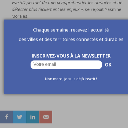
vue 3D permet de mieux appréhender les données et de
détecter plus facilement les enjeux »,
se réjouit Yasmine
Morales.
Chaque semaine, recevez l'actualité
Ce projet s’inscrit dans la suite du projet BlueThauLab, une
plateforme d’innovation territoriale lancée en novembre
des villes et des territoires connectés et durables
2021. Après sa mise en fonction, les équipes du Bassin de
Thau et de Bionatics réfléchiront aux prochains usages. Av
INSCRIVEZ-VOUS À LA NEWSLETTER
l’espoir de devenir une référence dans la gestion du littoral
et servir d’exemple.
OK
Lire aussi notre article
Gestion des risques naturels :
Non merci, je suis déjà inscrit !
quels dispositifs de prévention, de détection et
d’alerte pour les collectivités ?