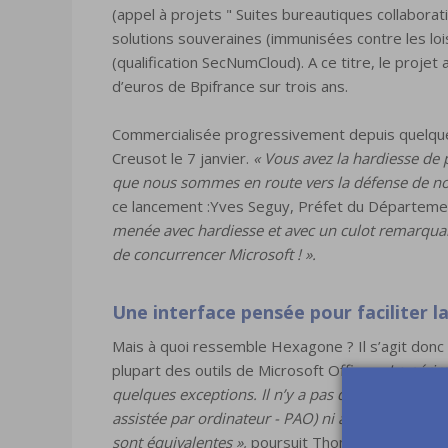
(appel à projets " Suites bureautiques collaborati
solutions souveraines (immunisées contre les lois
(qualification SecNumCloud). A ce titre, le proje
d’euros de Bpifrance sur trois ans.
Commercialisée progressivement depuis quelques
Creusot le 7 janvier.
« Vous avez la hardiesse de 
que nous sommes en route vers la défense de no
ce lancement :Yves Seguy, Préfet du Départeme
menée avec hardiesse et avec un culot remarquable
de concurrencer Microsoft ! ».
Une interface pensée pour faciliter l
Mais à quoi ressemble Hexagone ? Il s’agit donc d
plupart des outils de Microsoft Office.
« Le périm
quelques exceptions. Il n’y a pas d’équivalents à
assistée par ordinateur - PAO) ni aux webinaires 
sont équivalentes »,
poursuit Thomas Balladur. La