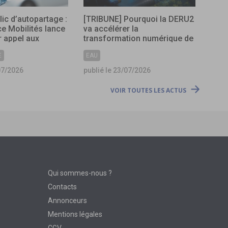
lic d’autopartage :
[TRIBUNE] Pourquoi la DERU2
ce Mobilités lance
va accélérer la
 appel aux
transformation numérique de
s
l’assainissement ?
E
EAU
07/2026
publié le 23/07/2026
VOIR TOUTES LES ACTUS
Qui sommes-nous ?
Contacts
Annonceurs
Mentions légales