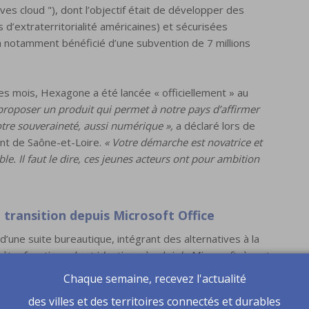
ves cloud "), dont l’objectif était de développer des
 d’extraterritorialité américaines) et sécurisées
t a notamment bénéficié d’une subvention de 7 millions
 mois, Hexagone a été lancée « officiellement » au
proposer un produit qui permet à notre pays d’affirmer
tre souveraineté, aussi numérique »,
a déclaré lors de
nt de Saône-et-Loire.
« Votre démarche est novatrice et
. Il faut le dire, ces jeunes acteurs ont pour ambition
a transition depuis Microsoft Office
’une suite bureautique, intégrant des alternatives à la
ètre fonctionnel est identique à celui de Microsoft, à part
 Access (base de données) et Publisher (publication
Chaque semaine, recevez l'actualité
Microsoft Teams. Mais pour le reste, les fonctionnalités
des villes et des territoires connectés et durables
 solution s’appuie notamment sur la suite open-source :