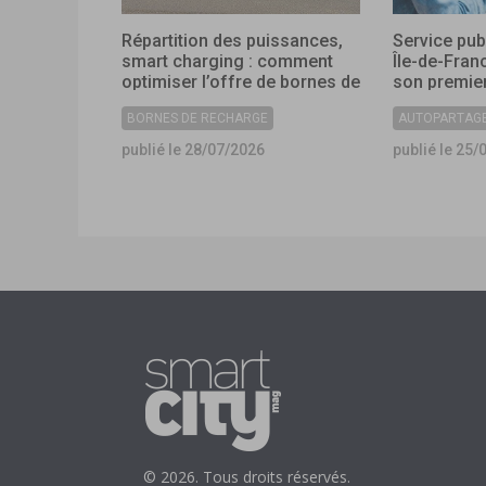
Répartition des puissances,
Service pub
smart charging : comment
Île-de-Fran
optimiser l’offre de bornes de
son premier
recharge dans les
collectivité
BORNES DE RECHARGE
AUTOPARTAG
collectivités ?
publié le 28/07/2026
publié le 25/
© 2026. Tous droits réservés.