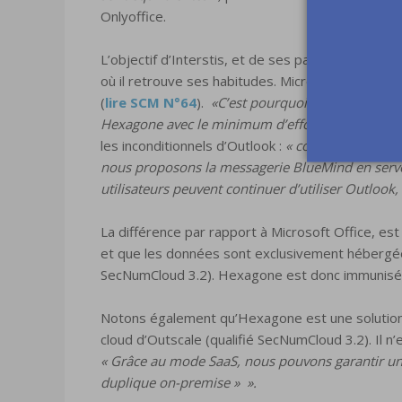
Onlyoffice.
L’objectif d’Interstis, et de ses partenaires, est
où il retrouve ses habitudes. Microsoft Office est
(
lire SCM N°64
).
«C’est pourquoi, l’interface a 
Hexagone avec le minimum d’efforts, afin d’en fav
les inconditionnels d’Outlook :
« comme il y a un at
nous proposons la messagerie BlueMind en serveu
utilisateurs peuvent continuer d’utiliser Outlook
La différence par rapport à Microsoft Office, e
et que les données sont exclusivement hébergées
SecNumCloud 3.2). Hexagone est donc immunisée vi
Notons également qu’Hexagone est une solution
cloud d’Outscale (qualifié SecNumCloud 3.2). Il n’e
« Grâce au mode SaaS, nous pouvons garantir un 
duplique on-premise » ».