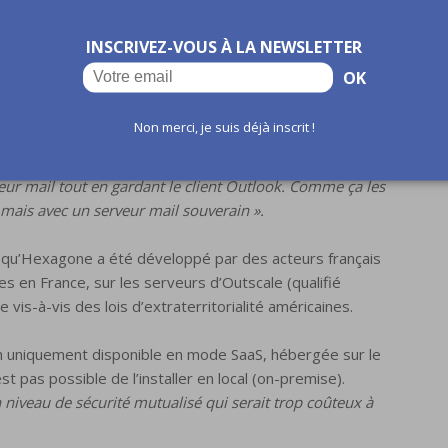
INSCRIVEZ-VOUS À LA NEWSLETTER
 que l’utilisateur reste dans un environnement de travail
OK
 en effet encore très majoritaire dans les collectivités
été pensée pour pouvoir passer des outils Microsoft vers
Non merci, je suis déjà inscrit !
oriser l’adoption »,
précise Thomas Balladur. Et pour
tachement très fort à cet outil dans les collectivités,
r mail tout en gardant le client Outlook. Comme ça les
, mais avec un serveur mail souverain ».
st qu’Hexagone a été développé par des acteurs français
 en France, sur les serveurs d’Outscale (qualifié
s-à-vis des lois d’extraterritorialité américaines.
 uniquement disponible en mode SaaS, hébergée sur le
st pas possible de l’installer en local (on-premise).
niveau de sécurité mutualisé qui serait trop coûteux à