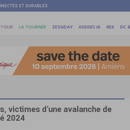
ONNECTÉS ET DURABLES
 TOUR
LA TOURNÉE
ZE5GDAY
ASSISES IA
REX
DC &
s, victimes d’une avalanche de
té 2024