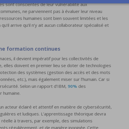
es sont conscientes de leur vulnérabilité aux
 communes, ne parviennent pas à évaluer leur niveau
 ressources humaines sont bien souvent limitées et les
qu’il arrive qu’il n’y ait aucun collaborateur spécialisé et
’une formation continues
es, il devient impératif pour les collectivités de
re, elles doivent en premier lieu se doter de technologies
rotection des systèmes (gestion des accès et des mots
onnées, etc.), mais également miser sur l’humain. Car si
bersécurité. Selon un rapport d’IBM,
90%
des
r humaine.
 acteur éclairé et attentif en matière de cybersécurité,
égulières et ludiques. L’apprentissage théorique devra
réelle à travers, par exemple, des simulations
ents régulièrement, et de manière inopinée. Cette