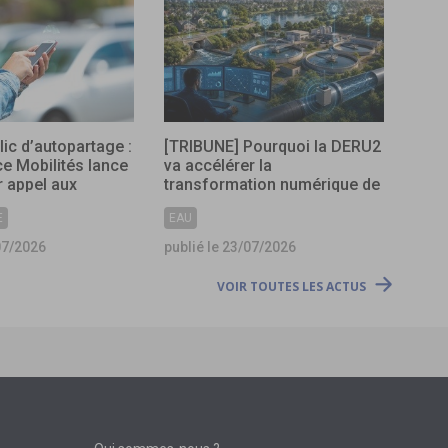
lic d’autopartage :
[TRIBUNE] Pourquoi la DERU2
ce Mobilités lance
va accélérer la
 appel aux
transformation numérique de
s
l’assainissement ?
E
EAU
07/2026
publié le 23/07/2026
VOIR TOUTES LES ACTUS