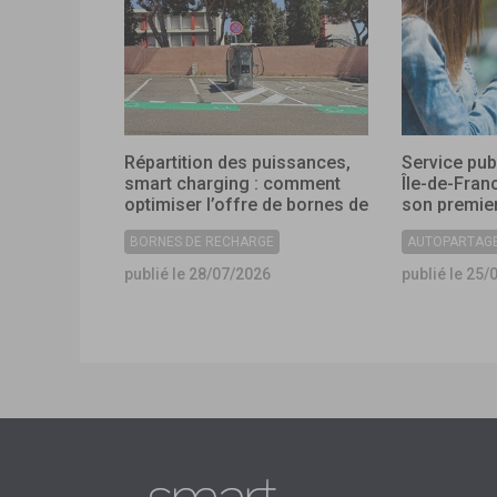
Répartition des puissances,
Service pub
smart charging : comment
Île-de-Fran
optimiser l’offre de bornes de
son premier
recharge dans les
collectivité
BORNES DE RECHARGE
AUTOPARTAG
collectivités ?
publié le 28/07/2026
publié le 25/