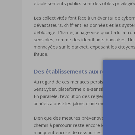
établissements publics sont des cibles privilégié
Les collectivités font face à un éventail de cyber
dévastateurs, chiffrent les données et les systè
déblocage. L'hameçonnage vise quant à lui à trom
sensibles, comme des identifiants bancaires. Une
monnayées sur le darknet, exposant les citoyens
fraude.
Des établissements aux ressources l
Au regard de ces menaces persistantes, l'État franç
SensCyber, plateforme d'e-sensibilisation visant à l
En parallèle, l'évolution des réglementations en
années a posé les jalons d'une meilleure protect
Bien que des mesures préventives s'ancrent pro
chemin à parcourir reste encore long. De nombreus
manquent encore de ressources et d'expertise p