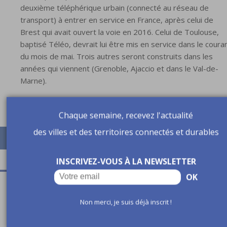
deuxième téléphérique urbain (connecté au réseau de
transport) à entrer en service en France, après celui de
Brest qui avait ouvert la voie en 2016. Celui de Toulouse,
baptisé Téléo, devrait lui être mis en service dans le coura
du mois de mai. Trois autres seront construits dans les
années qui viennent (Grenoble, Ajaccio et dans le Val-de-
Marne).
Chaque semaine, recevez l'actualité
des villes et des territoires connectés et durables
INSCRIVEZ-VOUS À LA NEWSLETTER
OK
A lire aussi
Non merci, je suis déjà inscrit !