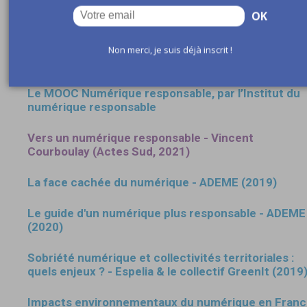
services publics
OK
Crédits musiques et habillages : Jason Shaw, Ouch & Romain
Non merci, je suis déjà inscrit !
Pour aller plus loin :
Le MOOC Numérique responsable, par l’Institut du
numérique responsable
Vers un numérique responsable - Vincent
Courboulay (Actes Sud, 2021)
La face cachée du numérique - ADEME (2019)
Le guide d'un numérique plus responsable - ADEME
(2020)
Sobriété numérique et collectivités territoriales :
quels enjeux ? - Espelia & le collectif GreenIt (2019
Impacts environnementaux du numérique en Fran