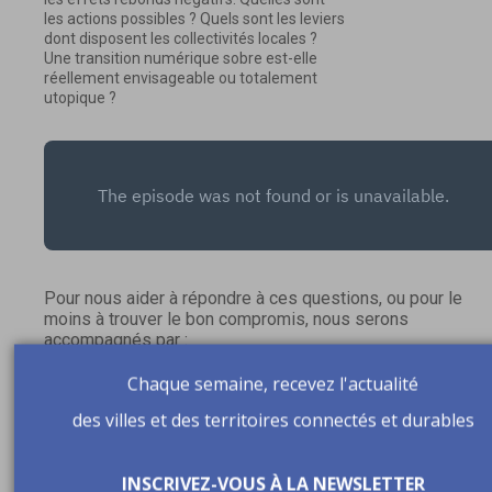
les actions possibles ? Quels sont les leviers
dont disposent les collectivités locales ?
Une transition numérique sobre est-elle
réellement envisageable ou totalement
utopique ?
Pour nous aider à répondre à ces questions, ou pour le
moins à trouver le bon compromis, nous serons
accompagnés par :
-
Vincent Courboulay,
chercheur à l'université de La
Rochelle et membre de l’Institut du numérique responsabl
Chaque semaine, recevez l'actualité
-
Eddy Poitrat,
ingénieur Energie – Effet de Serre à la
des villes et des territoires connectés et durables
direction régionale Normandie de l’ADEME (Agence de la
transition écologique)
-
Léo Donse
, consultant numérique/ville intelligente chez
INSCRIVEZ-VOUS À LA NEWSLETTER
Espelia, cabinet spécialisé dans la performance des