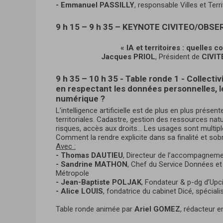
- Emmanuel PASSILLY
, responsable Villes et Terr
9 h 15 – 9 h 35 – KEYNOTE CIVITEO/OBS
« IA et territoires : quelles c
Jacques PRIOL
, Président de
CIVIT
9 h 35 – 10 h 35 - Table ronde 1 - Collectiv
en respectant les données personnelles, l
numérique ?
L’intelligence artificielle est de plus en plus prés
territoriales. Cadastre, gestion des ressources natur
risques, accès aux droits… Les usages sont multiples
Comment la rendre explicite dans sa finalité et s
Avec :
- Thomas DAUTIEU
, Directeur de l’accompagnemen
- Sandrine MATHON
, Chef du Service Données e
Métropole
- Jean-Baptiste POLJAK
, Fondateur & p-dg d’Upci
- Alice LOUIS
, fondatrice du cabinet Dicé, spécial
Table ronde animée par
Ariel GOMEZ
, rédacteur 