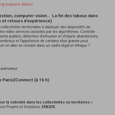
king espace démo
gestion, computer vision… La fin des tabous dans
s et retours d’expérience)
 collectivités territoriales à déployer des dispositifs de
es vidéo services assistés par les algorithmes. Contrôle
ents publics, détection d’intrusion et d’objets abandonnés,
nombreux et l’appétence de certains élus grande pour
eut-on aller en restant dans un cadre légal et éthique ?
e-animateur
te Paris2Connect (à 16 h)
r la sobriété dans les collectivités ou territoires »
trice Projets et Solutions,
ENEDIS