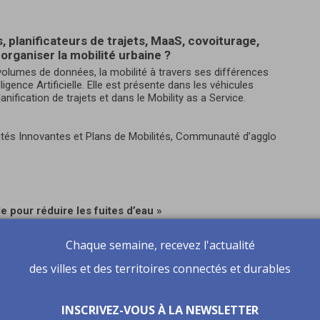
, planificateurs de trajets, MaaS, covoiturage,
 organiser la mobilité urbaine ?
 volumes de données, la mobilité à travers ses différences
ligence Artificielle. Elle est présente dans les véhicules
nification de trajets et dans le Mobility as a Service.
lités Innovantes et Plans de Mobilités, Communauté d’agglo
lle pour réduire les fuites d’eau »
YA TODA
, CEO
Leakmited
Chaque semaine, recevez l'actualité
eau, déchets, éclairage public, communications…
des villes et des territoires connectés et durables
ement des « utilities » et des bâtiments ?
rces naturelles et des communications deviennent des
e Artificielle peut-être une aide considérable pour optimiser,
INSCRIVEZ-VOUS À LA NEWSLETTER
viter la mobilisation inutile de techniciens qualifiés, limiter