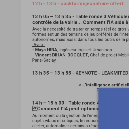
12 h - 13 h - cocktail déjeunatoire offert
13 h 05 – 13 h 35 - Table ronde 3 Véhicules
contrôle de la voirie... Comment l’IA aide à
Avec la nécessité de traiter en temps réel de gros
formes est un des terrains de jeu préférés de l’Intel
autonomes, mais aussi dans tous les outils de la pla
Avec :
- Maya HIBA
, Ingénieur logiciel, Urbanloop
- Vincent BIHAN-BOCQUET
, Chef de projet Mobi
Paris-Saclay
13 h 35 – 13 h 55 - KEYNOTE - LEAKMITED
« L’intelligence artificie
Par
Hubert BA
14 h – 15 h 00 - Table ronde 4 - Énergie, 
Comment l’IA peut optimiser le fonctionn
Au moment où la gestion de l’énergie, des ressou
sujets vitaux et critiques, le recours à l’Intelligenc
alerter, automatiser certaines réponses techniques, é