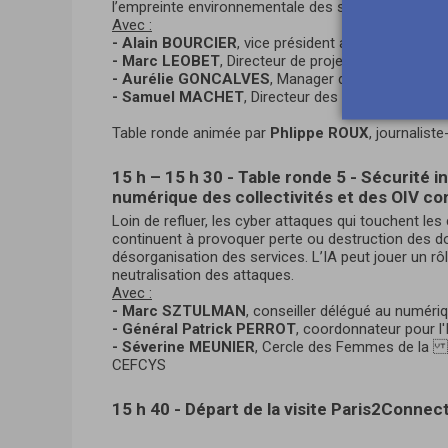
l’empreinte environnementale des services… Tour d
Avec :
- Alain BOURCIER
, vice président au Territoire In
- Marc LEOBET
, Directeur de projet "IA & Transiti
- Aurélie GONCALVES
, Manager de l’innovation,
- Samuel MACHET
, Directeur des marchés Publics
Table ronde animée par
Phlippe ROUX
, journalist
15 h – 15 h 30 - Table ronde 5 - Sécurité i
numérique des collectivités et des OIV con
Loin de refluer, les cyber attaques qui touchent les c
continuent à provoquer perte ou destruction des don
désorganisation des services. L’IA peut jouer un rôl
neutralisation des attaques.
Avec :
- Marc SZTULMAN
, conseiller délégué au numéri
- Général Patrick PERROT
, coordonnateur pour l'
- Séverine MEUNIER
, Cercle des Femmes de la 
CEFCYS
15 h 40 - Départ de la visite Paris2Connec