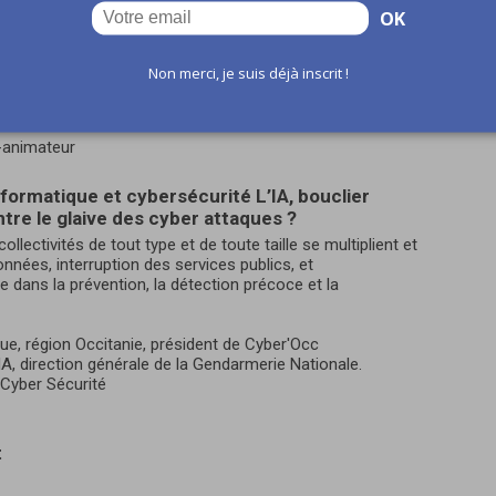
’horizon des cas d’usage.
OK
novant, Nevers Agglo
on écologique", Ministère de la Transition écologique
Non merci, je suis déjà inscrit !
 Business & Décision, groupe Orange Business Services.
, Signify
e-animateur
nformatique et cybersécurité L’IA, bouclier
tre le glaive des cyber attaques ?
ollectivités de tout type et de toute taille se multiplient et
nées, interruption des services publics, et
e dans la prévention, la détection précoce et la
que, région Occitanie, président de Cyber'Occ
IA, direction générale de la Gendarmerie Nationale.
Cyber Sécurité
t