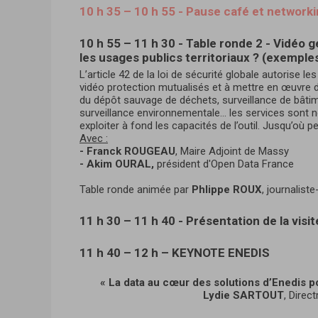
10 h 35 – 10 h 55 - Pause café et networ
10 h 55 – 11 h 30 - Table ronde 2 - Vidéo 
les usages publics territoriaux ? (exemple
L’article 42 de la loi de sécurité globale autorise les
vidéo protection mutualisés et à mettre en œuvre d
du dépôt sauvage de déchets, surveillance de bâtim
surveillance environnementale… les services sont 
exploiter à fond les capacités de l’outil. Jusqu’où p
Avec :
- Franck ROUGEAU
, Maire Adjoint de Massy
- Akim OURAL,
président d'Open Data France
Table ronde animée par
Phlippe ROUX
, journalist
11 h 30 – 11 h 40 - Présentation de la visi
11 h 40 – 12 h – KEYNOTE ENEDIS
« La data au cœur des solutions d’Enedis pou
Lydie SARTOUT
, Direc