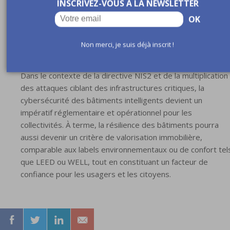
dans la gouvernance urbaine et les processus décisionnels.
INSCRIVEZ-VOUS À LA NEWSLETTER
Elles montrent que la protection des infrastructures
OK
connectées n’est plus un luxe, mais un impératif pour
garantir la continuité des services municipaux et la confianc
Non merci, je suis déjà inscrit !
des citoyens.
Dans le contexte de la directive NIS2 et de la multiplication
des attaques ciblant des infrastructures critiques, la
cybersécurité des bâtiments intelligents devient un
impératif réglementaire et opérationnel pour les
collectivités. À terme, la résilience des bâtiments pourra
aussi devenir un critère de valorisation immobilière,
comparable aux labels environnementaux ou de confort tel
que LEED ou WELL, tout en constituant un facteur de
confiance pour les usagers et les citoyens.