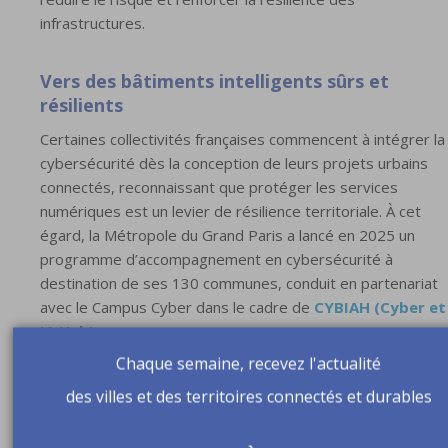
infrastructures.
Vers des bâtiments intelligents sûrs et
résilients
Certaines collectivités françaises commencent à intégrer la
cybersécurité dès la conception de leurs projets urbains
connectés, reconnaissant que protéger les services
numériques est un levier de résilience territoriale. À cet
égard, la Métropole du Grand Paris a lancé en 2025 un
programme d’accompagnement en cybersécurité à
destination de ses 130 communes, conduit en partenariat
avec le Campus Cyber dans le cadre de
CYBIAH (Cyber et
IA Hub)
.
Chaque semaine, recevez l'actualité
Ces initiatives reposent sur des principes clairs : sécurité
des villes et des territoires connectés et durables
dès la conception (security-by-design), surveillance
proactive des dispositifs et intégration de la cybersécurité