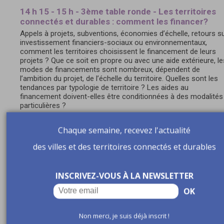
14 h 15 - 15 h - 3ème table ronde - Les territoires
connectés et durables : comment les financer?
Appels à projets, subventions, économies d’échelle, retours s
investissement financiers-sociaux ou environnementaux,
comment les territoires choisissent le financement de leurs
projets ? Que ce soit en propre ou avec une aide extérieure, le
modes de financements sont nombreux, dépendent de
l’ambition du projet, de l’échelle du territoire. Quelles sont les
tendances par typologie de territoire ? Les aides au
financement doivent-elles être conditionnées à des modalités
particulières ?
Avec :
Chaque semaine, recevez l'actualité
des villes et des territoires connectés et durables
Jeanne CARREZ-DEBOCK
, Responsable Innovation et
données territoriales, Banque des Territoires
INSCRIVEZ-VOUS À LA NEWSLETTER
OK
Jean-Luc SALLABERRY
, Chef du département numérique,
Non merci, je suis déjà inscrit !
FNCCR