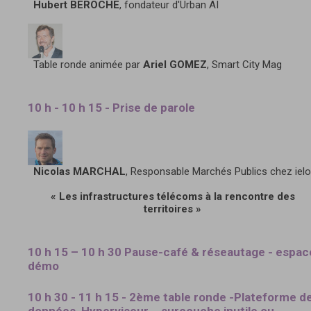
Hubert BEROCHE
, fondateur d'Urban AI
Table ronde animée par
Ariel GOMEZ
, Smart City Mag
10 h - 10 h 15 - Prise de parole
Nicolas MARCHAL
, Responsable Marchés Publics chez ielo
« Les infrastructures télécoms à la rencontre des
territoires »
10 h 15 – 10 h 30 Pause-café & réseautage - espac
démo
10 h 30 - 11 h 15 - 2ème table ronde -Plateforme d
données, Hyperviseur... surcouche inutile ou