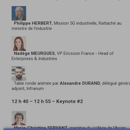
Philippe HERBERT
, Mission 5G industrielle, Rattaché au
ministre de l'industrie
Nadège MEURGUES
, VP Ericsson France - Head of
Enterprises & Industries
Table ronde animée par
Alexandre DURAND
, délégué génér
adjoint, Infranum
12 h 40 – 12 h 55 – Keynote #2
Marie-Christine SERVANT
, membre du collège de l'Arcep