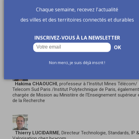
Chaque semaine, recevez l'actualité
12 h 55 – 14 h - Cocktail déjeunatoire/networking
des villes et des territoires connectés et durables
14 h 10 – 15 h - Table ronde 4 - Réalité
virtuelle/augmentée, edge computing, IA, 6G,
INSCRIVEZ-VOUS À LA NEWSLETTER
robotique : comment la 5G permet à d’autres
technologies d’émerger ?
OK
Avec :
Non merci, je suis déjà inscrit !
Hakima CHAOUCHI
, professeur à l’Institut Mines Télécom/
Telecom Sud Paris /Institut Polytechnique de Paris, également
chargée de Mission au Ministère de l'Enseignement supérieur 
de la Recherche
Thierry LUCIDARME
, Directeur Technologie, Standards, IP 
Valorisation chez b<>com